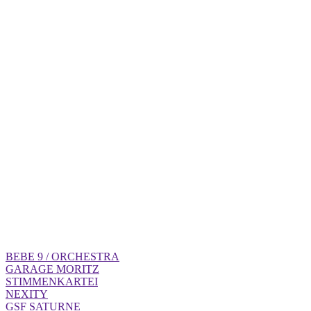
ARMONIAL IMMOBILIER
RACING CLUB DE STRASBOURG ALSACE
SALON IMMOBILIER DE HAGUENAU
PEUGEOT
BEBE 9 / ORCHESTRA
GARAGE MORITZ
STIMMENKARTEI
NEXITY
GSF SATURNE